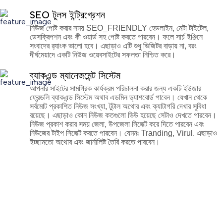
SEO টুলস ইন্ট্রিগ্রেশন
নিউজ পোষ্ট করার সময় SEO_FRIENDLY হেডলাইন, মেটা টাইটেল,
ডেসক্রিপশন এবং কী ওয়ার্ড সহ পোষ্ট করতে পারবেন। ফলে সার্চ ইঞ্জিনে
সংবাদের র‍্যাংক ভালো হবে। এছাড়াও এটি শুধু ভিজিটর বাড়ায় না, বরং
দীর্ঘমেয়াদে একটি নিউজ ওয়েবসাইটের সফলতা নিশ্চিত করে।
ব্যাকএন্ড ম্যানেজমেন্ট সিস্টেম
আপনার সাইটের সামগ্রিক কার্যক্রম পরিচালনা করার জন্য একটি ইউজার
ফ্রেন্ডলি ব্যাকএন্ড সিস্টেম অথাব এডমিন ড্যাশবোর্ড পাবেন। যেখান থেকে
সর্বমোট প্রকাশিত নিউজ সংখ্যা, টুটাল অথোর এবং ক্যাটাগরি দেখার সুবিধা
রয়েছে। এছাড়াও কোন নিউজ কতগুলো ভিউ হয়েছে সেটাও দেখতে পারবেন।
নিউজ প্রকাশ করার সময় জেলা, উপজেলা সিলেক্ট করে দিতে পারবেন এবং
নিউজের টাইপ সিলেক্ট করতে পারবেন। যেমনঃ Tranding, Virul. এছাড়াও
ইচ্ছামতো অথোর এবং জার্নালিষ্ট তৈরি করতে পারবেন।