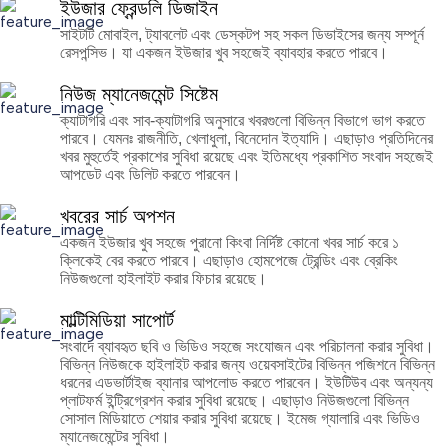
ইউজার ফ্রেন্ডলি ডিজাইন
সাইটটি মোবাইল, ট্যাবলেট এবং ডেস্কটপ সহ সকল ডিভাইসের জন্য সম্পূর্ন
রেসপন্সিভ। যা একজন ইউজার খুব সহজেই ব্যাবহার করতে পারবে।
নিউজ ম্যানেজমেন্ট সিষ্টেম
ক্যাটাগরি এবং সাব-ক্যাটাগরি অনুসারে খবরগুলো বিভিন্ন বিভাগে ভাগ করতে
পারবে। যেমনঃ রাজনীতি, খেলাধুলা, বিনেদোন ইত্যাদি। এছাড়াও প্রতিদিনের
খবর মুহুর্তেই প্রকাশের সুবিধা রয়েছে এবং ইতিমধ্যে প্রকাশিত সংবাদ সহজেই
আপডেট এবং ডিলিট করতে পারবেন।
খবরের সার্চ অপশন
একজন ইউজার খুব সহজে পুরানো কিংবা নির্দিষ্ট কোনো খবর সার্চ করে ১
ক্লিকেই বের করতে পারবে। এছাড়াও হোমপেজে ট্রেন্ডিং এবং ব্রেকিং
নিউজগুলো হাইলাইট করার ফিচার রয়েছে।
মাল্টিমিডিয়া সাপোর্ট
সংবাদে ব্যাবহৃত ছবি ও ভিডিও সহজে সংযোজন এবং পরিচালনা করার সুবিধা।
বিভিন্ন নিউজকে হাইলাইট করার জন্য ওয়েবসাইটের বিভিন্ন পজিশনে বিভিন্ন
ধরনের এডভার্টাইজ ব্যানার আপলোড করতে পারবেন। ইউটিউব এবং অন্যন্য
প্লাটফর্ম ইন্ট্রিগ্রেশন করার সুবিধা রয়েছে। এছাড়াও নিউজগুলো বিভিন্ন
সোসাল মিডিয়াতে শেয়ার করার সুবিধা রয়েছে। ইমেজ গ্যালারি এবং ভিডিও
ম্যানেজমেন্টের সুবিধা।